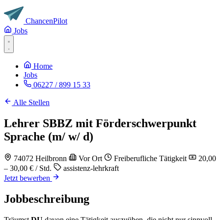
Chancen
Pilot
Jobs
Home
Jobs
06227 / 899 15 33
Alle Stellen
Lehrer SBBZ mit Förderschwerpunkt
Sprache (m/ w/ d)
74072 Heilbronn
Vor Ort
Freiberufliche Tätigkeit
20,00
– 30,00 € / Std.
assistenz-lehrkraft
Jetzt bewerben
Jobbeschreibung
Träumst
DU
davon eine Tätigkeit auszuüben, die nicht nur sinnvoll