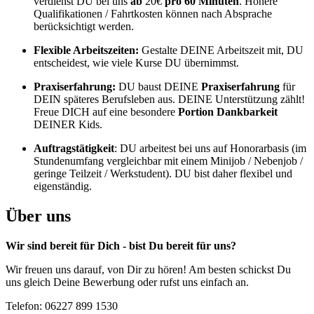
verdienst DU bei uns
ab
20€
pro 60 Minuten
. Höhere
Qualifikationen / Fahrtkosten können nach Absprache
berücksichtigt werden.
Flexible Arbeitszeiten:
Gestalte DEINE Arbeitszeit mit, DU
entscheidest, wie viele Kurse DU übernimmst.
Praxiserfahrung:
DU baust DEINE
Praxiserfahrung
für
DEIN späteres Berufsleben aus. DEINE Unterstützung zählt!
Freue DICH auf eine besondere
Portion Dankbarkeit
DEINER Kids.
Auftragstätigkeit
: DU arbeitest bei uns auf Honorarbasis (im
Stundenumfang vergleichbar mit einem Minijob / Nebenjob /
geringe Teilzeit / Werkstudent). DU bist daher flexibel und
eigenständig.
Über uns
Wir sind bereit für Dich - bist Du bereit für uns?
Wir freuen uns darauf, von Dir zu hören! Am besten schickst Du
uns gleich Deine Bewerbung oder rufst uns einfach an.
Telefon: 06227 899 1530