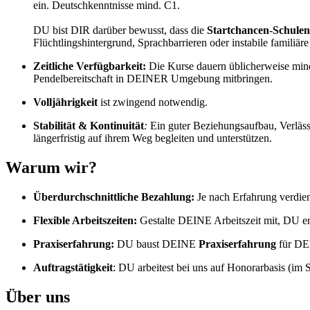
ein. Deutschkenntnisse mind. C1.
DU bist DIR darüber bewusst, dass die
Startchancen-Schulen
Flüchtlingshintergrund, Sprachbarrieren oder instabile familiär
Zeitliche Verfügbarkeit:
Die Kurse dauern üblicherweise min
Pendelbereitschaft in DEINER Umgebung mitbringen.
Volljährigkeit
ist zwingend notwendig.
Stabilität & Kontinuität
:
Ein guter Beziehungsaufbau, Verlässl
längerfristig auf ihrem Weg begleiten und unterstützen.
Warum wir?
Überdurchschnittliche Bezahlung:
Je nach Erfahrung verdie
Flexible Arbeitszeiten:
Gestalte DEINE Arbeitszeit mit, DU en
Praxiserfahrung:
DU baust DEINE
Praxiserfahrung
für DEI
Auftragstätigkeit
: DU arbeitest bei uns auf Honorarbasis (im 
Über uns