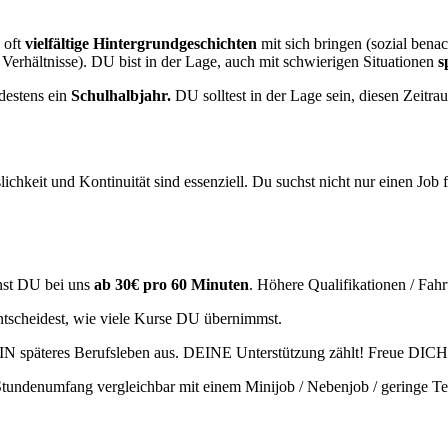
oft
vielfältige Hintergrundgeschichten
mit sich bringen (sozial bena
e Verhältnisse). DU bist in der Lage, auch mit schwierigen Situationen
s
destens ein
Schulhalbjahr.
DU solltest in der Lage sein, diesen Zeit
ichkeit und Kontinuität sind essenziell. Du suchst nicht nur einen Job
nst DU bei uns
ab
30€ pro 60 Minuten
. Höhere Qualifikationen / Fah
tscheidest, wie viele Kurse DU übernimmst.
N späteres Berufsleben aus. DEINE Unterstützung zählt! Freue DICH
Stundenumfang vergleichbar mit einem Minijob / Nebenjob / geringe Teil