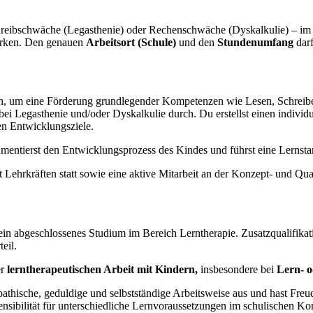
reibschwäche (Legasthenie) oder Rechenschwäche (Dyskalkulie) – im schu
stärken. Den genauen
Arbeitsort (Schule)
und den
Stundenumfang
darf
en, um eine Förderung grundlegender Kompetenzen wie Lesen, Schreib
 bei Legasthenie und/oder Dyskalkulie durch. Du erstellst einen indivi
n Entwicklungsziele.
mentierst den Entwicklungsprozess des Kindes und führst eine Lernst
it Lehrkräften statt sowie eine aktive Mitarbeit an der Konzept- und Qu
ein abgeschlossenes Studium im Bereich Lerntherapie. Zusatzqualifika
eil.
r
lerntherapeutischen Arbeit mit Kindern,
insbesondere bei
Lern- o
thische, geduldige und selbstständige Arbeitsweise aus und hast Freude
nsibilität für unterschiedliche Lernvoraussetzungen im schulischen Ko