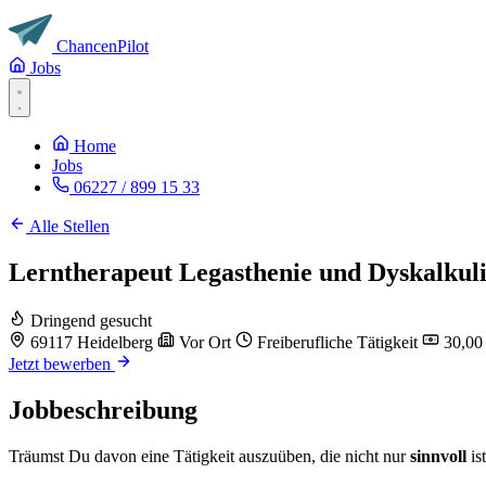
Chancen
Pilot
Jobs
Home
Jobs
06227 / 899 15 33
Alle Stellen
Lerntherapeut Legasthenie und Dyskalkuli
Dringend gesucht
69117 Heidelberg
Vor Ort
Freiberufliche Tätigkeit
30,00 
Jetzt bewerben
Jobbeschreibung
Träumst Du davon eine Tätigkeit auszuüben, die nicht nur
sinnvoll
is