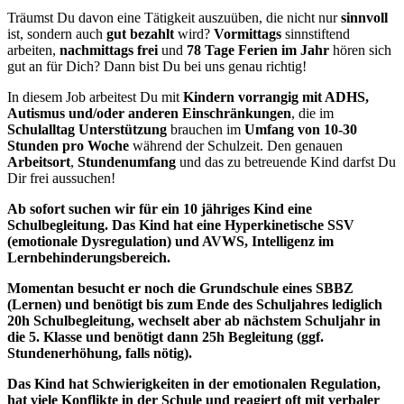
Träumst Du davon eine Tätigkeit auszuüben, die nicht nur
sinnvoll
ist, sondern auch
gut bezahlt
wird?
Vormittags
sinnstiftend
arbeiten,
nachmittags frei
und
78 Tage Ferien im Jahr
hören sich
gut an für Dich? Dann bist Du bei uns genau richtig!
In diesem Job arbeitest Du mit
Kindern vorrangig mit ADHS,
Autismus und/oder anderen Einschränkungen
, die im
Schulalltag Unterstützung
brauchen im
Umfang von 10-30
Stunden pro Woche
während der Schulzeit. Den genauen
Arbeitsort
,
Stundenumfang
und das zu betreuende Kind darfst Du
Dir frei aussuchen!
Ab sofort suchen wir für ein 10 jähriges Kind eine
Schulbegleitung. Das Kind hat eine Hyperkinetische SSV
(emotionale Dysregulation) und AVWS, Intelligenz im
Lernbehinderungsbereich.
Momentan besucht er noch die Grundschule eines SBBZ
(Lernen) und benötigt bis zum Ende des Schuljahres lediglich
20h Schulbegleitung, wechselt aber ab nächstem Schuljahr in
die 5. Klasse und benötigt dann 25h Begleitung (ggf.
Stundenerhöhung, falls nötig).
Das Kind hat Schwierigkeiten in der emotionalen Regulation,
hat viele Konflikte in der Schule und reagiert oft mit verbaler